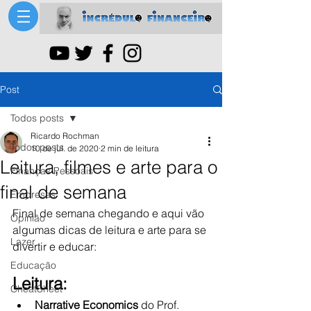
Post
Todos posts
Ricardo Rochman
Todos posts
10 de jul. de 2020
2 min de leitura
Leitura, filmes e arte para o
Finanças Pessoais
final de semana
Empresas
Final de semana chegando e aqui vão 
Opinião
algumas dicas de leitura e arte para se 
Lazer
divertir e educar:
Educação
Leitura:
CheatSheet
Narrative Economics
 do Prof. 