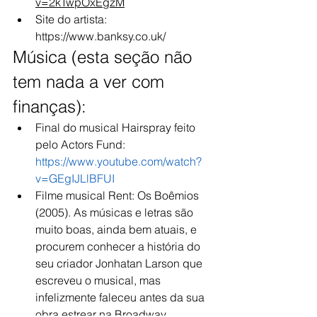
v=2kTwpOxEgzM
Site do artista: 
https://www.banksy.co.uk/  
Música (esta seção não 
tem nada a ver com 
finanças):
Final do musical Hairspray feito 
pelo Actors Fund: 
https://www.youtube.com/watch?
v=GEgIJLlBFUI
Filme musical Rent: Os Boêmios 
(2005). As músicas e letras são 
muito boas, ainda bem atuais, e 
procurem conhecer a história do 
seu criador Jonhatan Larson que 
escreveu o musical, mas 
infelizmente faleceu antes da sua 
obra estrear na Broadway.