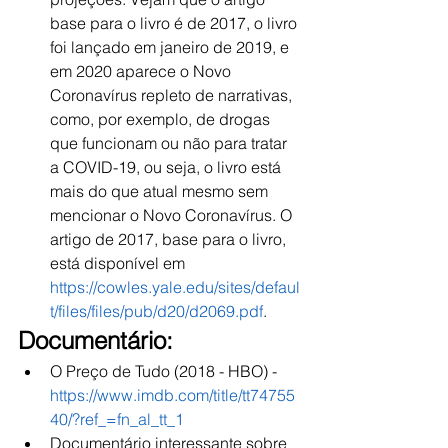
base para o livro é de 2017, o livro 
foi lançado em janeiro de 2019, e 
em 2020 aparece o Novo 
Coronavírus repleto de narrativas, 
como, por exemplo, de drogas 
que funcionam ou não para tratar 
a COVID-19, ou seja, o livro está 
mais do que atual mesmo sem 
mencionar o Novo Coronavírus. O 
artigo de 2017, base para o livro, 
está disponível em 
https://cowles.yale.edu/sites/defaul
t/files/files/pub/d20/d2069.pdf
.
Documentário:
O Preço de Tudo (2018 - HBO) - 
https://www.imdb.com/title/tt74755
40/?ref_=fn_al_tt_1
Documentário interessante sobre 