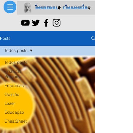
Posts
Todos posts
Todos posts
Finanças
Pessoais
Empresas
Opinião
Lazer
Educação
CheatSheet