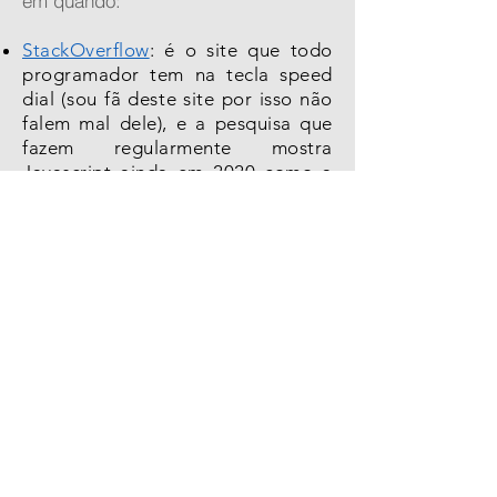
em quando:​
StackOverflow
: é o site que todo
programador tem na tecla speed
dial (sou fã deste site por isso não
falem mal dele), e a pesquisa que
fazem regularmente mostra
Javascript ainda em 2020 como a
linguagem de programação
(
https://insights.stackoverflow.com/
survey/2020#technology-
programming-scripting-and-
markup-languages
).
IEEE Computer Society
: é uma
referência para os profissionais de
mercado e academia, aqui o
ranking é de linguagens de
programação que você deveria
conhecer em 2020
(
https://www.computer.org/publica
tions/tech-