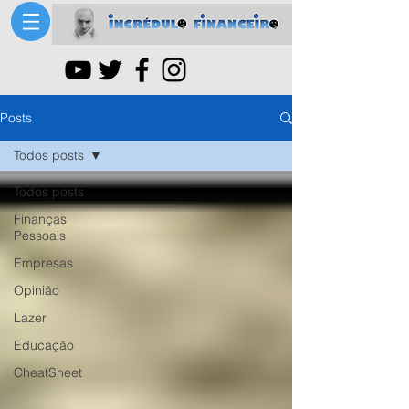
Posts
Todos posts
Todos posts
Finanças
Pessoais
Empresas
Opinião
Lazer
Educação
CheatSheet