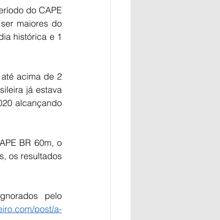
eríodo do CAPE 
ser maiores do 
a histórica e 1 
até acima de 2 
leira já estava 
20 alcançando 
APE BR 60m, o 
, os resultados 
gnorados pelo 
eiro.com/post/a-