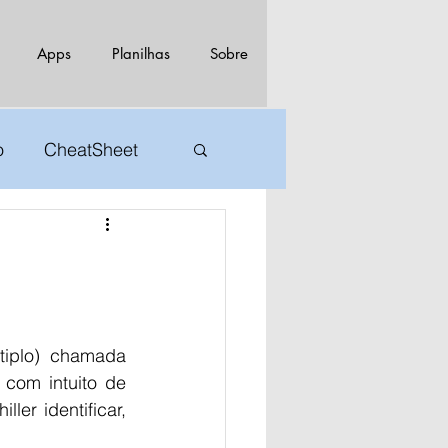
Apps
Planilhas
Sobre
o
CheatSheet
iplo) chamada 
com intuito de 
er identificar, 