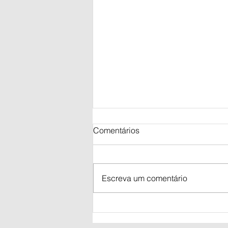
Comentários
Escreva um comentário
desSELICzar a economia
brasileira