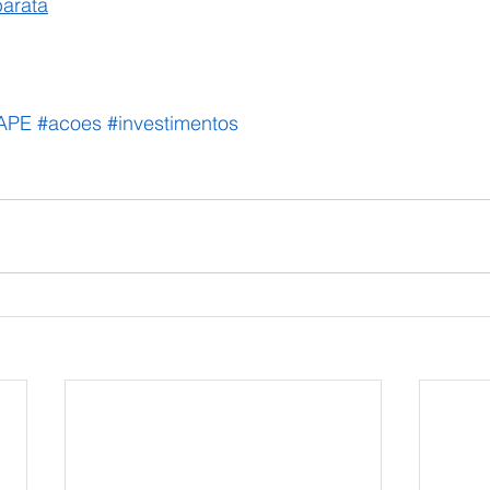
barata
APE
#acoes
#investimentos