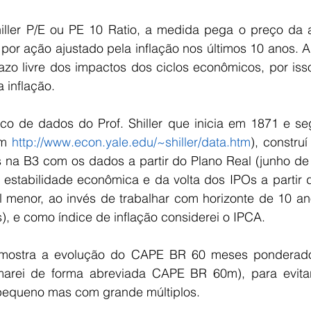
ller P/E ou PE 10 Ratio, a medida pega o preço da a
por ação ajustado pela inflação nos últimos 10 anos. A 
zo livre dos impactos dos ciclos econômicos, por iss
 inflação.
co de dados do Prof. Shiller que inicia em 1871 e seg
em 
http://www.econ.yale.edu/~shiller/data.htm
), constru
s na B3 com os dados a partir do Plano Real (junho de 
 estabilidade econômica e da volta dos IPOs a partir d
 menor, ao invés de trabalhar com horizonte de 10 ano
), e como índice de inflação considerei o IPCA.
 mostra a evolução do CAPE BR 60 meses ponderado 
rei de forma abreviada CAPE BR 60m), para evitar 
pequeno mas com grande múltiplos.  