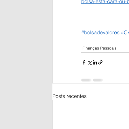
bolsa-está-cara-ou-
#bolsadevalores
#C
Finanças Pessoais
Posts recentes