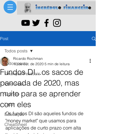
Post
Todos posts
Ricardo Rochman
Todos posts
10 de out. de 2020
5 min de leitura
Fundos DI...os sacos de
Finanças Pessoais
pancada de 2020, mas
Empresas
muito para se aprender
Opinião
com eles
Lazer
Os fundos DI são aqueles fundos de 
Educação
"money market" que usamos para 
CheatSheet
aplicações de curto prazo com alta 