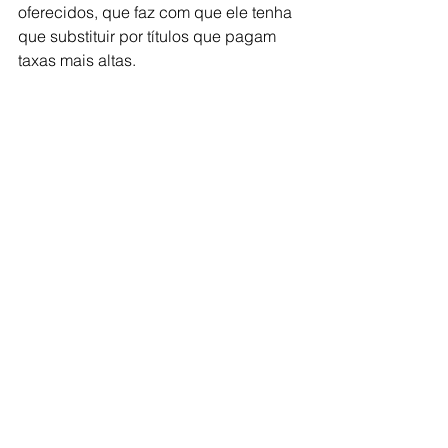
oferecidos, que faz com que ele tenha 
que substituir por títulos que pagam 
taxas mais altas.
O spread cobrado pelo mercado das 
LFTs, que era antes na faixa de 0,01% 
a 0,03% ao ano sobre a SELIC, 
considerando a LFT de vencimento 
01/03/2023 (similarmente às demais 
LFTs), vem crescendo 
exponencialmente desde início de 
setembro/2020, atingindo 0,33% a.a. 