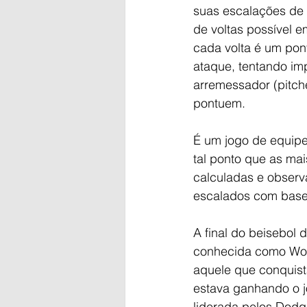
suas escalações de 
de voltas possível e
cada volta é um pon
ataque, tentando im
arremessador (pitche
pontuem.
É um jogo de equipe
tal ponto que as ma
calculadas e observ
escalados com base 
A final do beisebol
conhecida como Worl
aquele que conquista
estava ganhando o j
liderada pelos Dodg