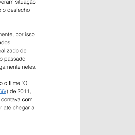
veram situação 
o o desfecho 
ente, por isso 
ados 
ealizado de 
 o passado 
gamente neles.
 o filme "O 
66/
) de 2011, 
e contava com 
 até chegar a 