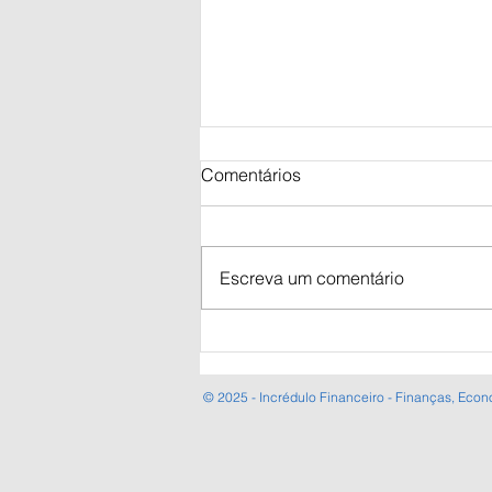
Comentários
Escreva um comentário
desSELICzar a economia
brasileira
© 2025 - Incrédulo Financeiro - Finanças, Econ