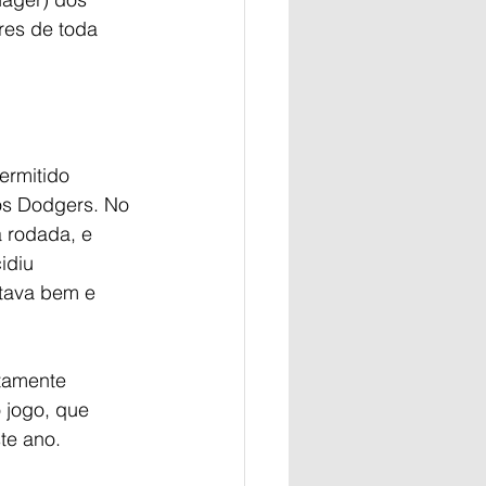
res de toda 
ermitido 
os Dodgers. No 
a rodada, e 
idiu 
stava bem e 
tamente 
 jogo, que 
te ano.