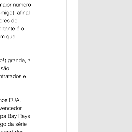
 maior número 
igo), afinal 
ores de 
rtante é o 
em que 
o!) grande, a 
 são 
ntratados e 
 nos EUA, 
 vencedor 
mpa Bay Rays 
go da série 
nager) dos 