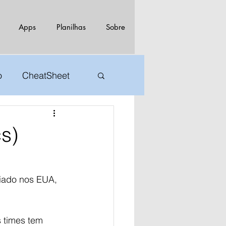
Apps
Planilhas
Sobre
o
CheatSheet
s)
iado nos EUA, 
 times tem 