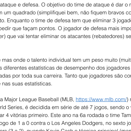
ataque e defesa. O objetivo do time de ataque é dar o
m um quadrado (simplifiquei bem, não fiquem bravos com
to. Enquanto o time de defesa tem que eliminar 3 jogad
pedir que façam pontos. O jogador de defesa mais impo
r) que vai tentar eliminar os atacantes (rebatedores) s
 mas onde o talento individual tem um peso muito (muit
is diferentes estatísticas de desempenho dos jogadores
adas por toda sua carreira. Tanto que jogadores são co
nas suas estatísticas.
 da Major League Baseball (MLB, 
https://www.mlb.com/
)
d Series, é decidida em série de até 7 jogos, sendo o
r 4 vitórias primeiro. Este ano na 6a rodada o time Ta
ogo de 1 a 0 contra o Los Angeles Dodgers, no sexto jo
ers (3 a 2), quando Kevin Cash o técnico principal (ma