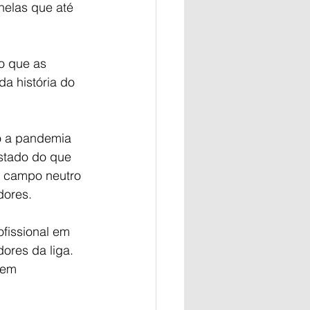
nelas que até 
o que as 
a história do 
o a pandemia 
stado do que 
m campo neutro 
dores.
ofissional em 
res da liga. 
 em 