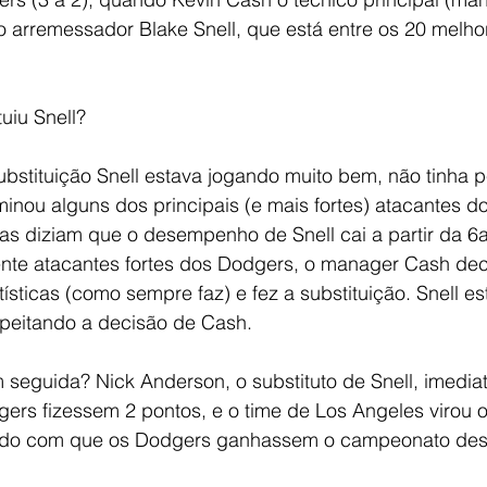
o arremessador Blake Snell, que está entre os 20 melho
uiu Snell?
bstituição Snell estava jogando muito bem, não tinha p
inou alguns dos principais (e mais fortes) atacantes d
icas diziam que o desempenho de Snell cai a partir da 6
te atacantes fortes dos Dodgers, o manager Cash dec
sticas (como sempre faz) e fez a substituição. Snell e
speitando a decisão de Cash.
seguida? Nick Anderson, o substituto de Snell, imedia
ers fizessem 2 pontos, e o time de Los Angeles virou o
endo com que os Dodgers ganhassem o campeonato des