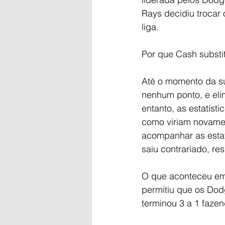
Rays decidiu trocar 
liga.
Por que Cash substit
Até o momento da su
nenhum ponto, e elim
entanto, as estatíst
como viriam novamen
acompanhar as estatí
saiu contrariado, re
O que aconteceu em 
permitiu que os Dodg
terminou 3 a 1 faz