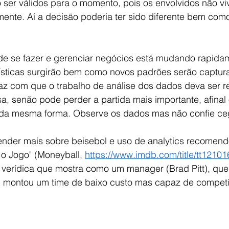
ser válidos para o momento, pois os envolvidos não vi
mente. Aí a decisão poderia ter sido diferente bem com
e se fazer e gerenciar negócios está mudando rapidam
ísticas surgirão bem como novos padrões serão captur
faz com que o trabalho de análise dos dados deva ser r
a, senão pode perder a partida mais importante, afinal
r da mesma forma. Observe os dados mas não confie ce
nder mais sobre beisebol e uso de analytics recomendo
Jogo" (Moneyball, 
https://www.imdb.com/title/tt12101
 verídica que mostra como um manager (Brad Pitt), qu
 montou um time de baixo custo mas capaz de competir