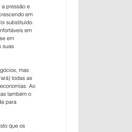
 a pressão e 
 crescendo em 
 substituído. 
nfortáveis em 
sse em 
s suas 
egócios, mas 
ará) todas as 
 economias. Ao 
mas também o 
a para 
isto que os 