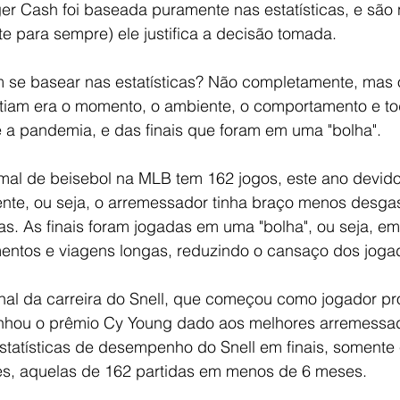
r Cash foi baseada puramente nas estatísticas, e são 
e para sempre) ele justifica a decisão tomada.
m se basear nas estatísticas? Não completamente, mas 
letiam era o momento, o ambiente, o comportamento e tod
a pandemia, e das finais que foram em uma "bolha".
al de beisebol na MLB tem 162 jogos, este ano devid
nte, ou seja, o arremessador tinha braço menos desga
s. As finais foram jogadas em uma "bolha", ou seja, e
entos e viagens longas, reduzindo o cansaço dos joga
final da carreira do Snell, que começou como jogador pr
hou o prêmio Cy Young dado aos melhores arremessado
estatísticas de desempenho do Snell em finais, somente
es, aquelas de 162 partidas em menos de 6 meses.