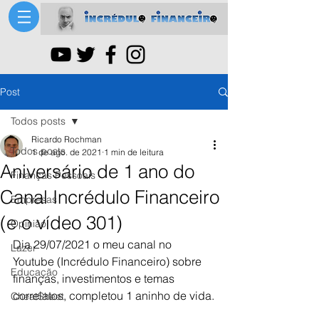
Post
Todos posts
Ricardo Rochman
Todos posts
1 de ago. de 2021
1 min de leitura
Aniversário de 1 ano do
Finanças Pessoais
Canal Incrédulo Financeiro
Empresas
(e o vídeo 301)
Opinião
Dia 29/07/2021 o meu canal no 
Lazer
Youtube (Incrédulo Financeiro) sobre 
Educação
finanças, investimentos e temas 
correlatos, completou 1 aninho de vida.
CheatSheet